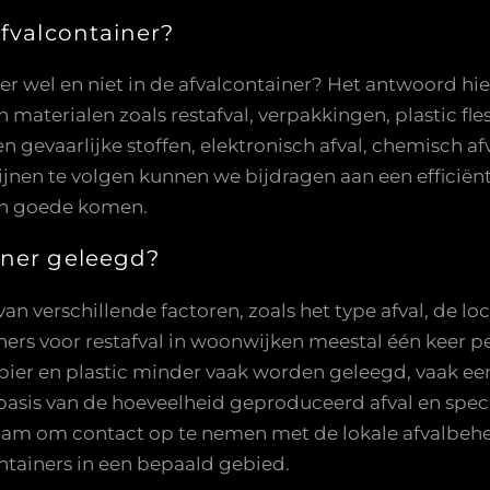
afvalcontainer?
r wel en niet in de afvalcontainer? Het antwoord hier
 materialen zoals restafval, verpakkingen, plastic fle
vaarlijke stoffen, elektronisch afval, chemisch afva
nen te volgen kunnen we bijdragen aan een efficiënt
ten goede komen.
iner geleegd?
an verschillende factoren, zoals het type afval, de lo
rs voor restafval in woonwijken meestal één keer pe
pier en plastic minder vaak worden geleegd, vaak ee
 basis van de hoeveelheid geproduceerd afval en spec
zaam om contact op te nemen met de lokale afvalbeh
ntainers in een bepaald gebied.