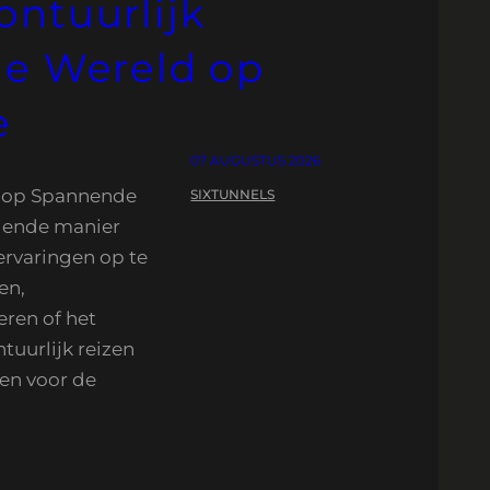
ontuurlijk
de Wereld op
e
07 AUGUSTUS 2026
d op Spannende
SIXTUNNELS
ndende manier
ervaringen op te
en,
eren of het
tuurlijk reizen
en voor de