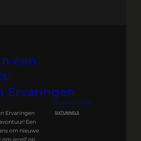
an een
s:
 Ervaringen
06 AUGUSTUS 2026
en Ervaringen
SIXTUNNELS
avontuur! Een
 kans om nieuwe
 om jezelf op