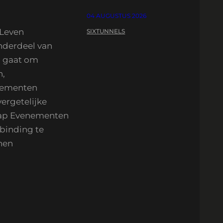
04 AUGUSTUS 2026
 Leven
SIXTUNNELS
nderdeel van
nu gaat om
n,
enementen
ergetelijke
hap Evenementen
binding te
nen