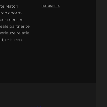
cte Match
SIXTUNNELS
jaren enorm
meer mensen
eale partner te
erieuze relatie,
, er is een