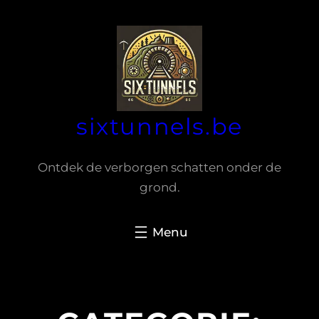
Spring
naar
de
inhoud
sixtunnels.be
Ontdek de verborgen schatten onder de
grond.