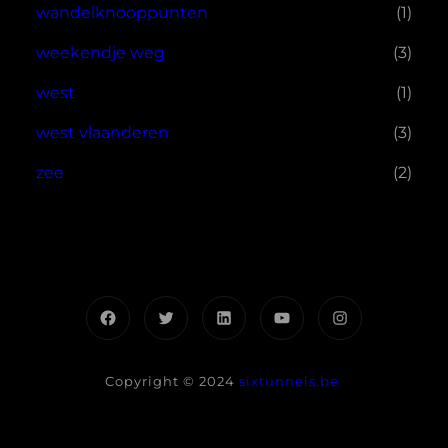
wandelknooppunten
(1)
weekendje weg
(3)
west
(1)
west vlaanderen
(3)
zee
(2)
Facebook
Twitter
LinkedIn
YouTube
Instagram
Copyright © 2024
sixtunnels.be