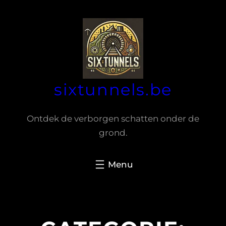
Spring
naar
de
inhoud
sixtunnels.be
Ontdek de verborgen schatten onder de
grond.