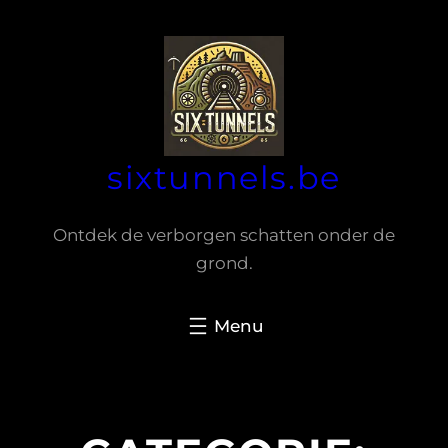
Spring
naar
de
inhoud
sixtunnels.be
Ontdek de verborgen schatten onder de
grond.