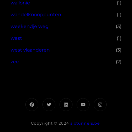
wallonie
(1)
wandelknooppunten
(1)
weekendje weg
(3)
west
(1)
west vlaanderen
(3)
zee
(2)
Facebook
Twitter
LinkedIn
YouTube
Instagram
Copyright © 2024
sixtunnels.be