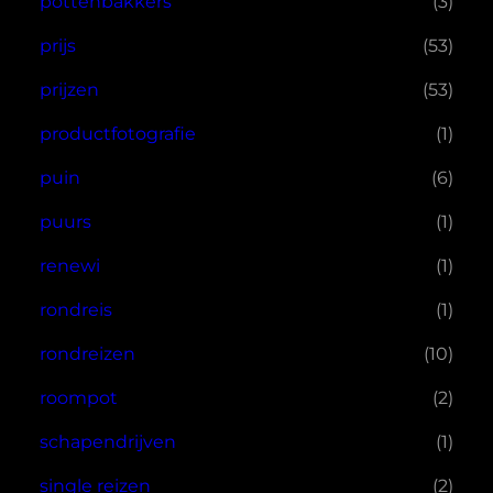
pottenbakkers
(3)
prijs
(53)
prijzen
(53)
productfotografie
(1)
puin
(6)
puurs
(1)
renewi
(1)
rondreis
(1)
rondreizen
(10)
roompot
(2)
schapendrijven
(1)
single reizen
(2)