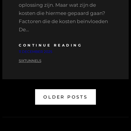
oplossing zijn. Maar wat zijn de
kosten die hiermee gepaard gaan?
Factoren die de kosten beïnvloeden
De…
CONTINUE READING
11 DECEMBER 2025
SIXTUNNELS
OLDER POSTS