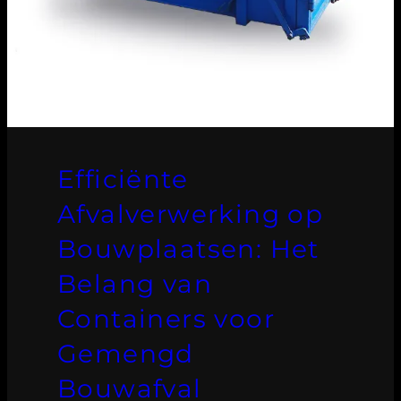
Efficiënte
Afvalverwerking op
Bouwplaatsen: Het
Belang van
Containers voor
Gemengd
Bouwafval