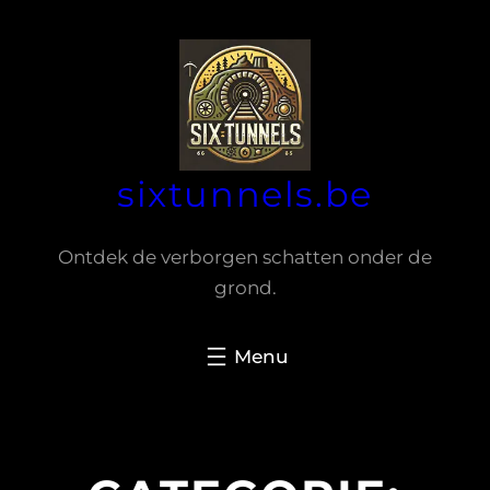
Spring
naar
de
inhoud
sixtunnels.be
Ontdek de verborgen schatten onder de
grond.