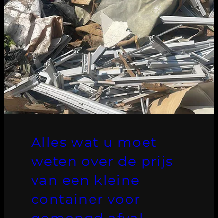
Alles wat u moet
weten over de prijs
van een kleine
container voor
gemengd afval