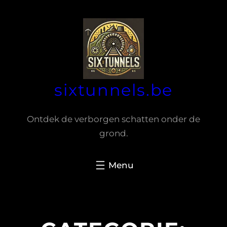
Spring
naar
de
inhoud
sixtunnels.be
Ontdek de verborgen schatten onder de
grond.