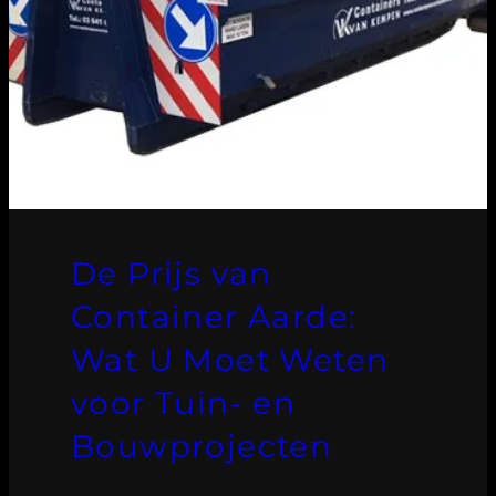
De Prijs van
Container Aarde:
Wat U Moet Weten
voor Tuin- en
Bouwprojecten