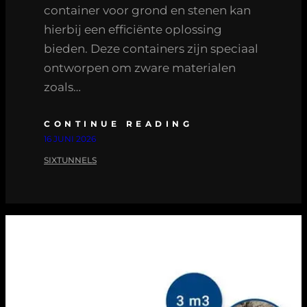
container voor grond en stenen kan
hierbij een efficiënte oplossing
bieden. Deze containers zijn speciaal
ontworpen om zware materialen
zoals…
CONTINUE READING
16 JUNI 2026
SIXTUNNELS