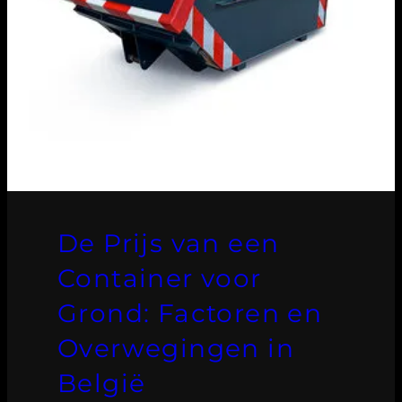
De Prijs van een
Container voor
Grond: Factoren en
Overwegingen in
België