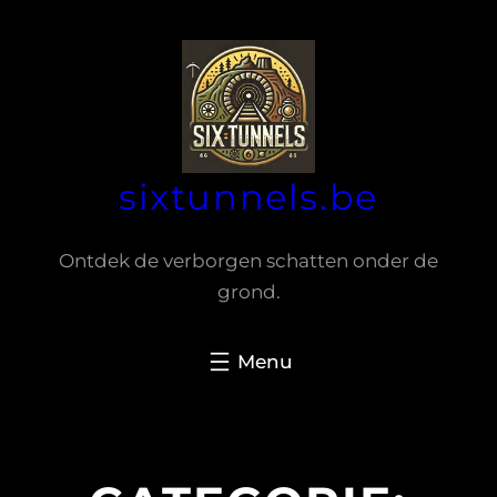
Spring
naar
de
inhoud
sixtunnels.be
Ontdek de verborgen schatten onder de
grond.