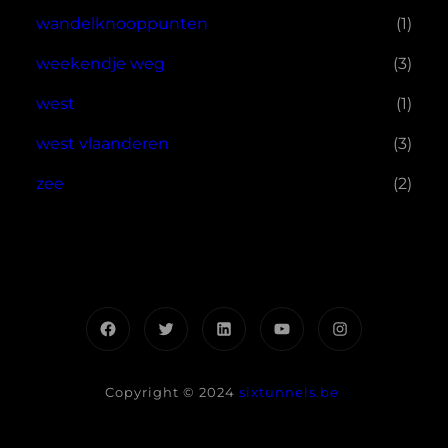
wandelknooppunten
(1)
weekendje weg
(3)
west
(1)
west vlaanderen
(3)
zee
(2)
Facebook
Twitter
LinkedIn
YouTube
Instagram
Copyright © 2024
sixtunnels.be