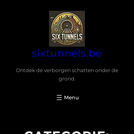
Spring
naar
de
inhoud
sixtunnels.be
Ontdek de verborgen schatten onder de
grond.