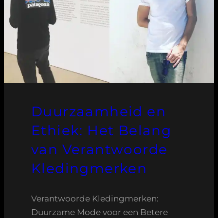
Duurzaamheid en
Ethiek: Het Belang
van Verantwoorde
Kledingmerken
Verantwoorde Kledingmerken:
Duurzame Mode voor een Betere