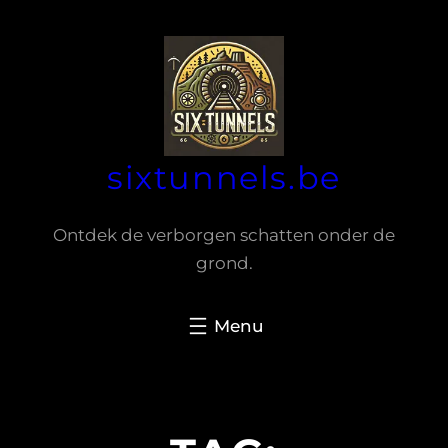
Spring
naar
de
inhoud
sixtunnels.be
Ontdek de verborgen schatten onder de
grond.