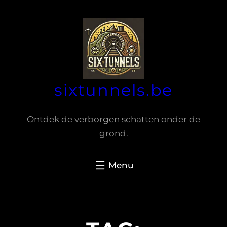
Spring
naar
de
inhoud
sixtunnels.be
Ontdek de verborgen schatten onder de
grond.