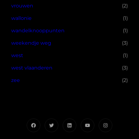
vrouwen
(2)
wallonie
(1)
wandelknooppunten
(1)
weekendje weg
(3)
west
(1)
west vlaanderen
(3)
zee
(2)
Facebook
Twitter
LinkedIn
YouTube
Instagram