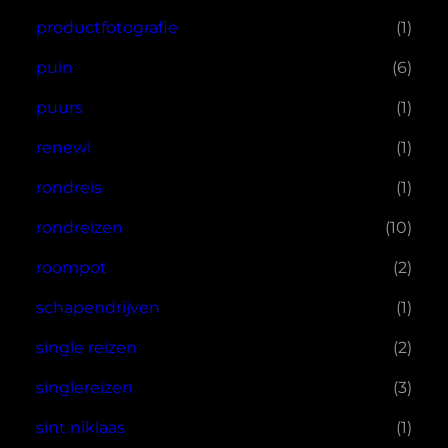
productfotografie
(1)
puin
(6)
puurs
(1)
renewi
(1)
rondreis
(1)
rondreizen
(10)
roompot
(2)
schapendrijven
(1)
single reizen
(2)
singlereizen
(3)
sint niklaas
(1)