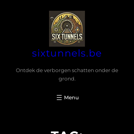
Spring
naar
de
inhoud
sixtunnels.be
Ontdek de verborgen schatten onder de
grond.