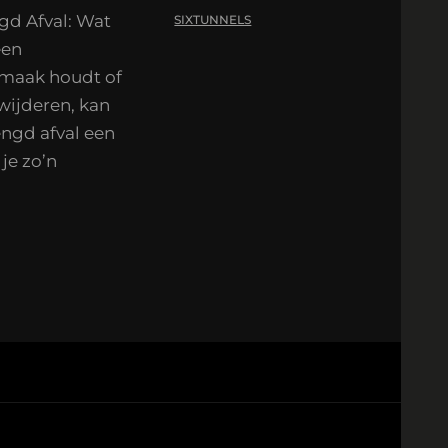
gd Afval: Wat
SIXTUNNELS
een
nmaak houdt of
wijderen, kan
ngd afval een
je zo’n