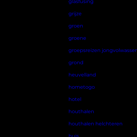
glasfusing
grijze
groen
groene
groepsreizen jongvolwasse
grond
heuvelland
hometogo
hotel
houthalen
houthalen helchteren
huis