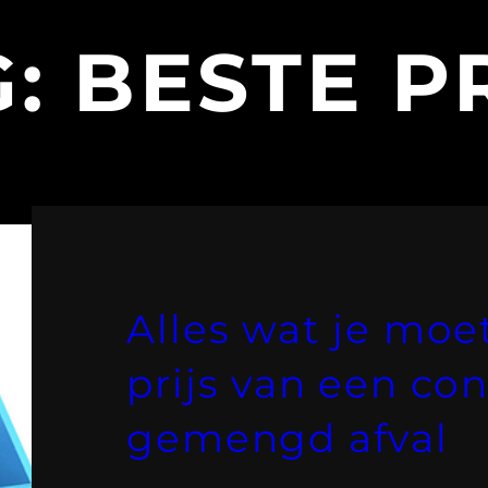
G:
BESTE P
Alles wat je moe
prijs van een co
gemengd afval