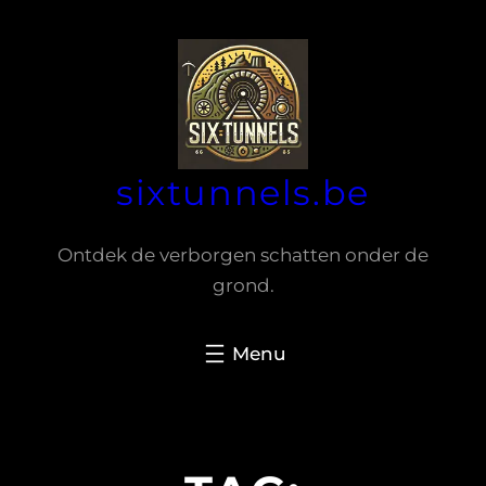
Spring
naar
de
inhoud
sixtunnels.be
Ontdek de verborgen schatten onder de
grond.