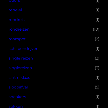
puurs
(1)
renewi
(1)
rondreis
(1)
rondreizen
(10)
roompot
(2)
schapendrijven
(1)
single reizen
(2)
singlereizen
(3)
sint niklaas
(1)
sloopafval
(5)
sneakers
(1)
sokken
(1)