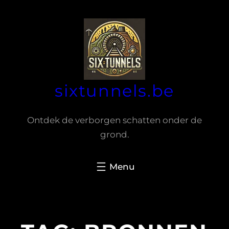
Spring
naar
de
inhoud
sixtunnels.be
Ontdek de verborgen schatten onder de
grond.