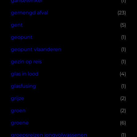
gansewinkel
(1)
gemengd afval
(23)
gent
(5)
geopunt
(1)
geopunt vlaanderen
(1)
gezin op reis
(1)
glas in lood
(4)
glasfusing
(1)
grijze
(2)
groen
(2)
groene
(6)
groepsreizen jongvolwassenen
(1)