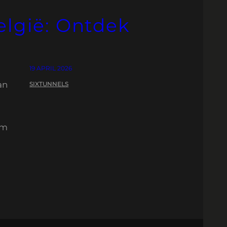
elgië: Ontdek
19 APRIL 2026
an
SIXTUNNELS
om