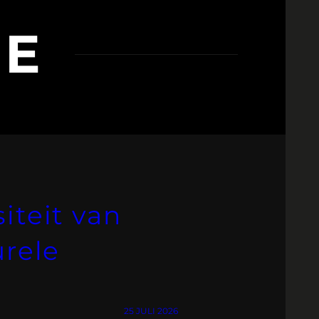
GE
iteit van
urele
25 JULI 2026