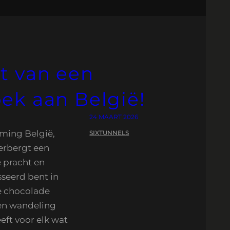
t van een
ek aan België!
24 MAART 2026
ming België,
SIXTUNNELS
herbergt een
e pracht en
sseerd bent in
e chocolade
en wandeling
eft voor elk wat