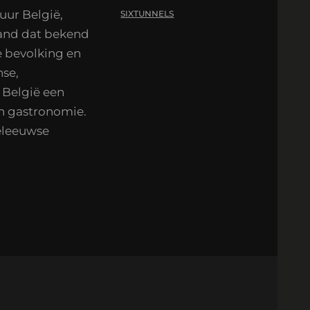
tuur België,
SIXTUNNELS
 land dat bekend
se bevolking en
nse,
 België een
en gastronomie.
eleeuwse