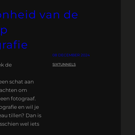
nheid van de
op
rafie
08 DECEMBER 2024
ek de
SIXTUNNELS
een schat aan
achten om
een fotograaf.
grafie en wil je
u tillen? Dan is
schien wel iets