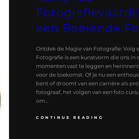
Fotografievaard
een Boeiende Fo
Ontdek de Magie van Fotografie: Volg 
Fotografie is een kunstvorm die ons in 
momenten vast te leggen en herinneri
voor de toekomst. Of je nu een enthou
bent of droomt van een carrière als pro
fotograaf, het volgen van een foto curs
om…
CONTINUE READING