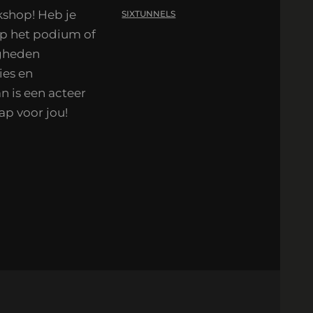
kshop! Heb je
SIXTUNNELS
op het podium of
igheden
ies en
n is een acteer
ap voor jou!