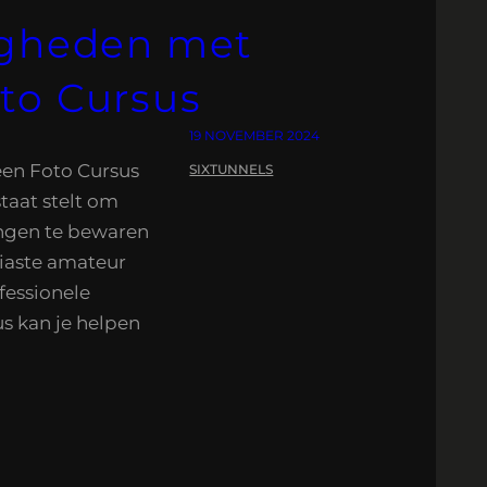
igheden met
to Cursus
19 NOVEMBER 2024
een Foto Cursus
SIXTUNNELS
staat stelt om
ngen te bewaren
siaste amateur
fessionele
us kan je helpen