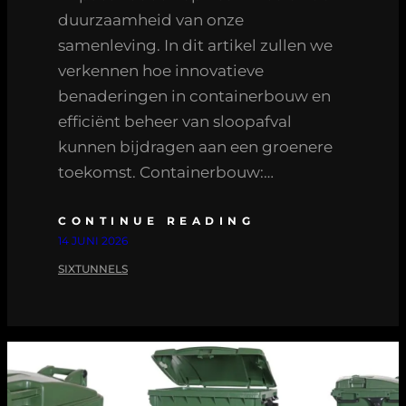
duurzaamheid van onze
samenleving. In dit artikel zullen we
verkennen hoe innovatieve
benaderingen in containerbouw en
efficiënt beheer van sloopafval
kunnen bijdragen aan een groenere
toekomst. Containerbouw:…
CONTINUE READING
14 JUNI 2026
SIXTUNNELS