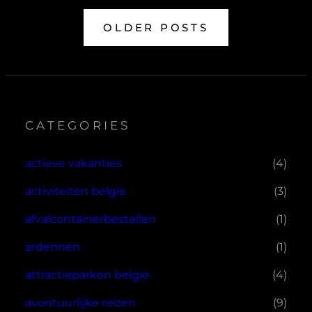
OLDER POSTS
CATEGORIES
actieve vakanties
(4)
activiteiten belgie
(3)
afvalcontainerbestellen
(1)
ardennen
(1)
attractieparken belgie
(4)
avontuurlijke reizen
(9)