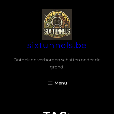
Spring
naar
de
inhoud
sixtunnels.be
Ontdek de verborgen schatten onder de
grond.