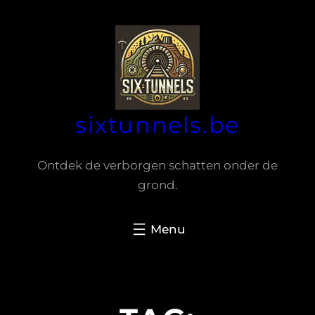
Spring
naar
de
inhoud
sixtunnels.be
Ontdek de verborgen schatten onder de
grond.