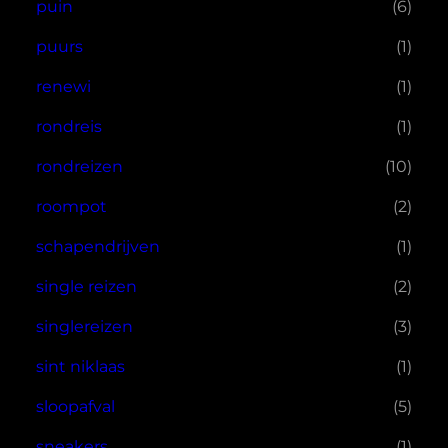
puin
(6)
puurs
(1)
renewi
(1)
rondreis
(1)
rondreizen
(10)
roompot
(2)
schapendrijven
(1)
single reizen
(2)
singlereizen
(3)
sint niklaas
(1)
sloopafval
(5)
sneakers
(1)