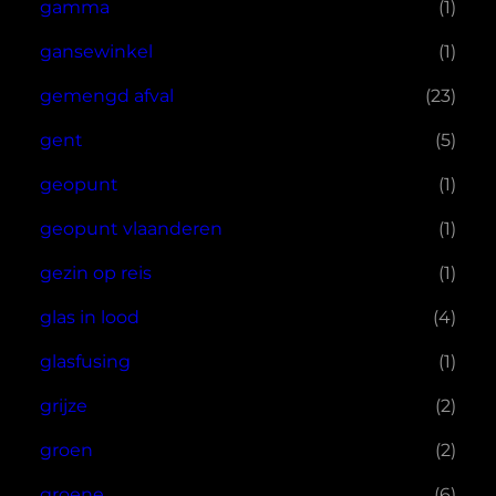
gamma
(1)
gansewinkel
(1)
gemengd afval
(23)
gent
(5)
geopunt
(1)
geopunt vlaanderen
(1)
gezin op reis
(1)
glas in lood
(4)
glasfusing
(1)
grijze
(2)
groen
(2)
groene
(6)