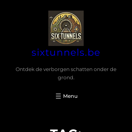
Spring
naar
de
inhoud
sixtunnels.be
Ontdek de verborgen schatten onder de
grond.