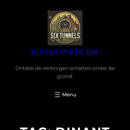
Spring
naar
de
inhoud
sixtunnels.be
Ontdek de verborgen schatten onder de
grond.