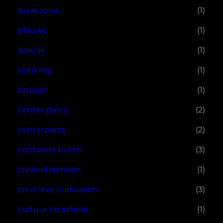
bivakzone
(1)
blauwe
(1)
bokrijk
(1)
booking
(1)
brussel
(1)
center parcs
(2)
centerparcs
(2)
container huren
(3)
creatief denken
(1)
creatieve cursussen
(3)
cultuur op school
(1)