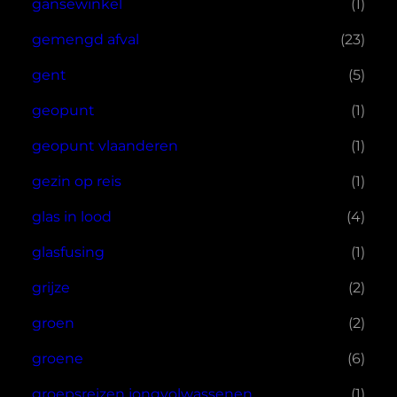
gansewinkel
(1)
gemengd afval
(23)
gent
(5)
geopunt
(1)
geopunt vlaanderen
(1)
gezin op reis
(1)
glas in lood
(4)
glasfusing
(1)
grijze
(2)
groen
(2)
groene
(6)
groepsreizen jongvolwassenen
(1)