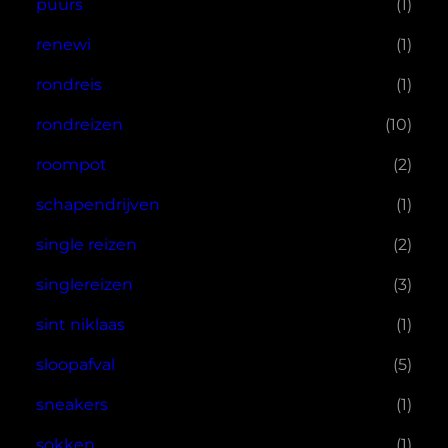
puurs
(1)
renewi
(1)
rondreis
(1)
rondreizen
(10)
roompot
(2)
schapendrijven
(1)
single reizen
(2)
singlereizen
(3)
sint niklaas
(1)
sloopafval
(5)
sneakers
(1)
sokken
(1)