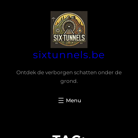
Spring
naar
de
inhoud
sixtunnels.be
Ontdek de verborgen schatten onder de
grond.