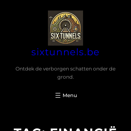
Spring
naar
de
inhoud
sixtunnels.be
Ontdek de verborgen schatten onder de
grond.