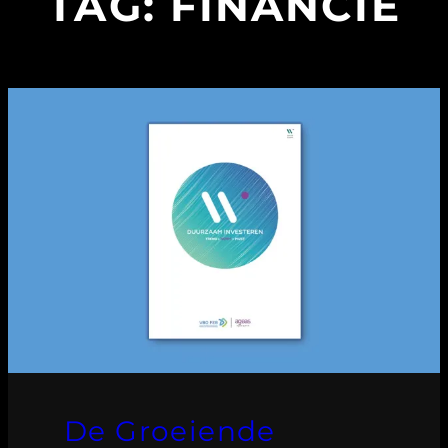
TAG:
FINANCIË
De Groeiende