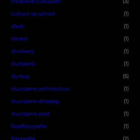
creatieve cursussen
(3)
cultuur op school
(1)
diest
(1)
dinant
(1)
drukkerij
(1)
duitsland
(1)
durbuy
(5)
duurzame architectuur
(1)
duurzame dinsdag
(1)
duurzame stad
(1)
foodfotografie
(1)
fotografie
(2)