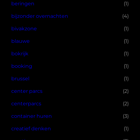
beringen
(1)
bijzonder overnachten
(4)
bivakzone
(1)
blauwe
(1)
bokrijk
(1)
booking
(1)
brussel
(1)
center parcs
(2)
centerparcs
(2)
container huren
(3)
creatief denken
(1)