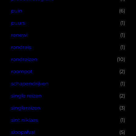
puin
(6)
puurs
(1)
renewi
(1)
rondreis
(1)
rondreizen
(10)
roompot
(2)
schapendrijven
(1)
single reizen
(2)
singlereizen
(3)
sint niklaas
(1)
sloopafval
(5)