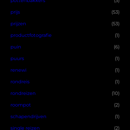
pottenbakkers
(3)
prijs
(53)
prijzen
(53)
productfotografie
(1)
puin
(6)
puurs
(1)
renewi
(1)
rondreis
(1)
rondreizen
(10)
roompot
(2)
schapendrijven
(1)
single reizen
(2)