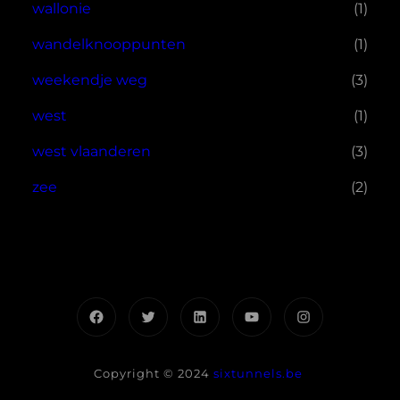
wallonie
(1)
wandelknooppunten
(1)
weekendje weg
(3)
west
(1)
west vlaanderen
(3)
zee
(2)
Facebook
Twitter
LinkedIn
YouTube
Instagram
Copyright © 2024
sixtunnels.be