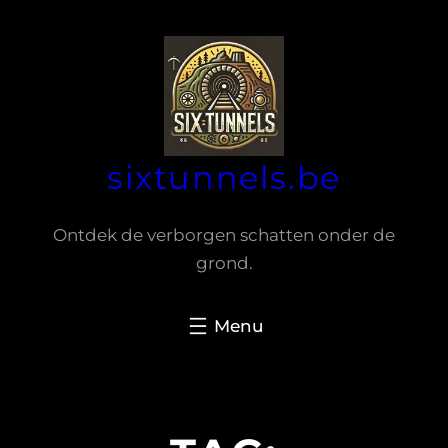
Spring
naar
de
inhoud
sixtunnels.be
Ontdek de verborgen schatten onder de
grond.