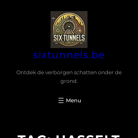
Spring
naar
de
inhoud
sixtunnels.be
Ontdek de verborgen schatten onder de
grond.