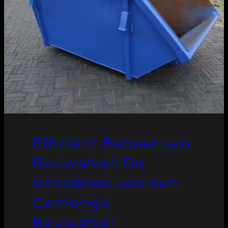
Efficiënt Beheer van
Bouwafval: De
Voordelen van een
Gemengd
Bouwafval