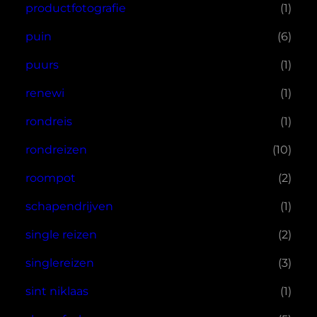
productfotografie
(1)
puin
(6)
puurs
(1)
renewi
(1)
rondreis
(1)
rondreizen
(10)
roompot
(2)
schapendrijven
(1)
single reizen
(2)
singlereizen
(3)
sint niklaas
(1)