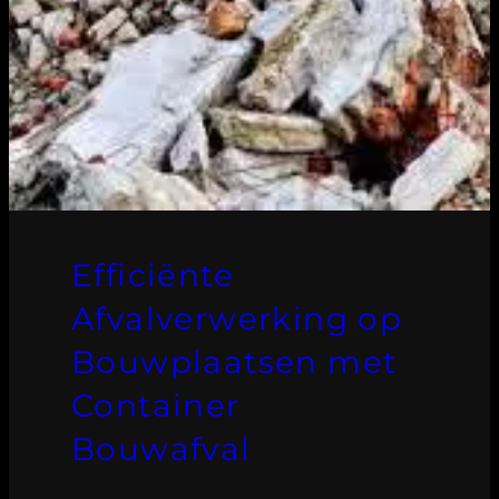
Efficiënte
Afvalverwerking op
Bouwplaatsen met
Container
Bouwafval