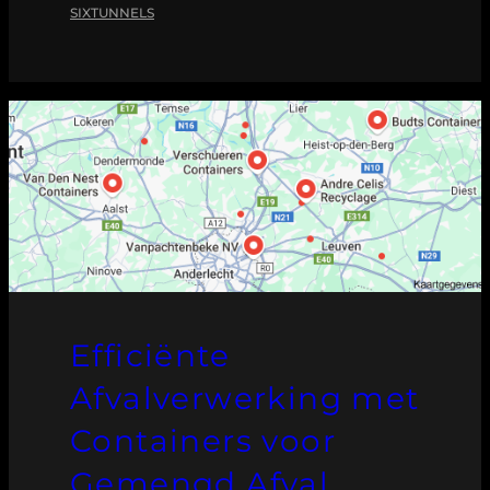
SIXTUNNELS
Efficiënte
Afvalverwerking met
Containers voor
Gemengd Afval