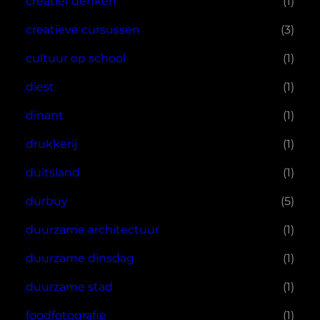
creatief denken
(1)
creatieve cursussen
(3)
cultuur op school
(1)
diest
(1)
dinant
(1)
drukkerij
(1)
duitsland
(1)
durbuy
(5)
duurzame architectuur
(1)
duurzame dinsdag
(1)
duurzame stad
(1)
foodfotografie
(1)