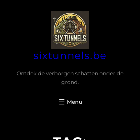
Spring
naar
de
inhoud
sixtunnels.be
Ontdek de verborgen schatten onder de
grond.