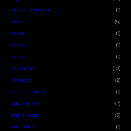
productfotografie
(1)
puin
(6)
puurs
(1)
renewi
(1)
rondreis
(1)
rondreizen
(10)
roompot
(2)
schapendrijven
(1)
single reizen
(2)
singlereizen
(3)
sint niklaas
(1)