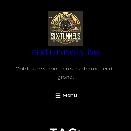
Spring
naar
de
inhoud
sixtunnels.be
Ontdek de verborgen schatten onder de
grond.