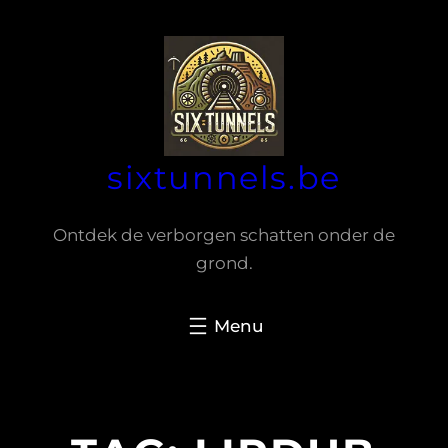
Spring
naar
de
inhoud
sixtunnels.be
Ontdek de verborgen schatten onder de
grond.