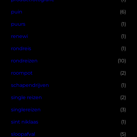
puin
(6)
puurs
(1)
renewi
(1)
rondreis
(1)
rondreizen
(10)
roompot
(2)
schapendrijven
(1)
single reizen
(2)
singlereizen
(3)
sint niklaas
(1)
sloopafval
(5)