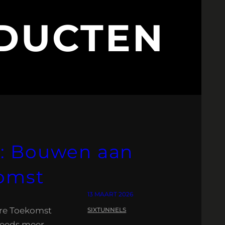
DUCTEN
: Bouwen aan
komst
13 MAART 2026
ere Toekomst
SIXTUNNELS
teeds meer