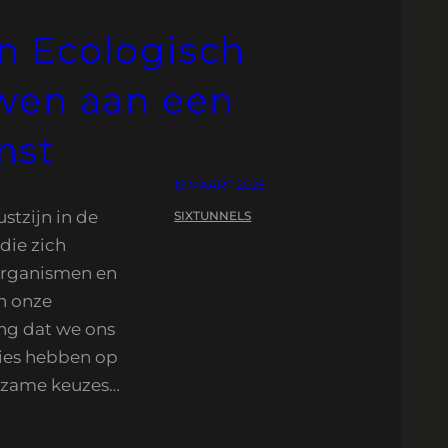
n Ecologisch
wen aan een
mst
19 MAART 2025
stzijn in de
SIXTUNNELS
die zich
 organismen en
in onze
ang dat we ons
ties hebben op
urzame keuzes…