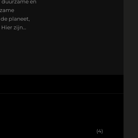
r duurzame en
urzame
 de planeet,
Hier zijn…
(4)