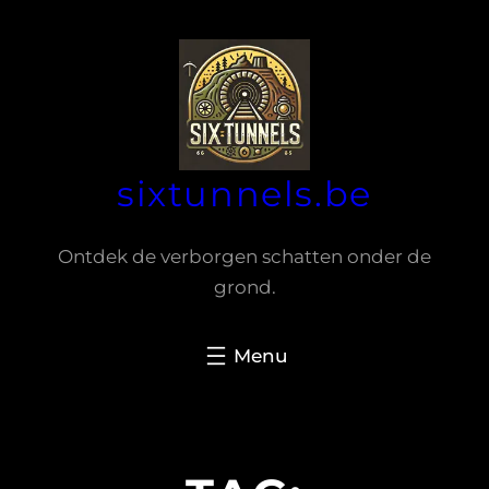
Spring
naar
de
inhoud
sixtunnels.be
Ontdek de verborgen schatten onder de
grond.