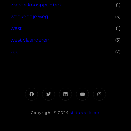
wandelknooppunten
(1)
weekendje weg
(3)
west
(1)
west vlaanderen
(3)
zee
(2)
Facebook
Twitter
LinkedIn
YouTube
Instagram
Copyright © 2024
sixtunnels.be