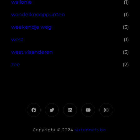
wallonie
(1)
wandelknooppunten
(1)
weekendje weg
(3)
west
(1)
west vlaanderen
(3)
zee
(2)
Facebook
Twitter
LinkedIn
YouTube
Instagram
Copyright © 2024
sixtunnels.be