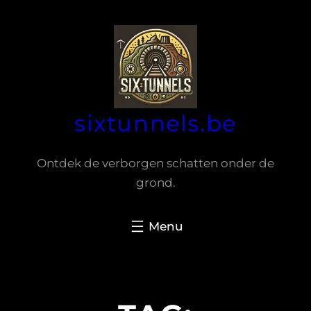
Spring
naar
de
inhoud
sixtunnels.be
Ontdek de verborgen schatten onder de
grond.