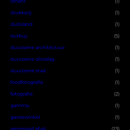
dinant
(1)
drukkerij
(1)
duitsland
(1)
durbuy
(5)
duurzame architectuur
(1)
duurzame dinsdag
(1)
duurzame stad
(1)
foodfotografie
(1)
fotografie
(2)
gamma
(1)
gansewinkel
(1)
gemengd afval
(23)