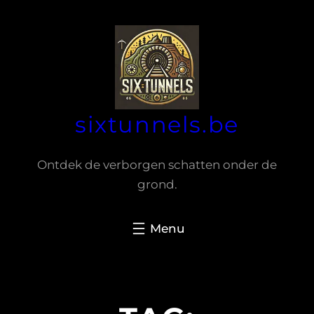
Spring
naar
de
inhoud
sixtunnels.be
Ontdek de verborgen schatten onder de
grond.