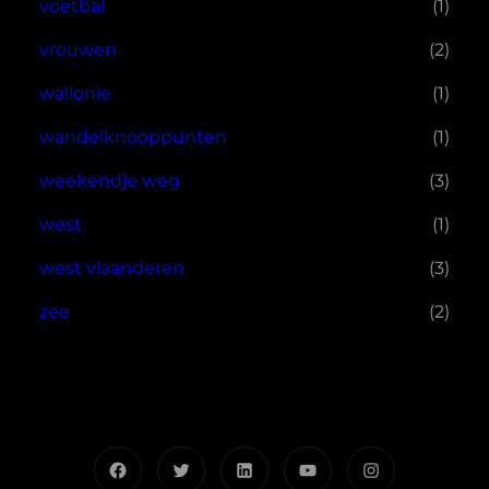
voetbal
(1)
vrouwen
(2)
wallonie
(1)
wandelknooppunten
(1)
weekendje weg
(3)
west
(1)
west vlaanderen
(3)
zee
(2)
Facebook
Twitter
LinkedIn
YouTube
Instagram