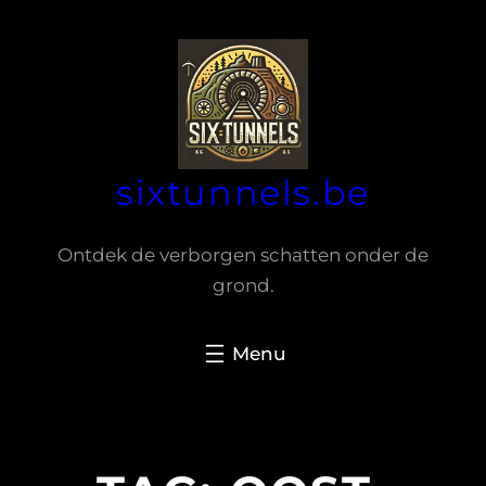
Spring
naar
de
inhoud
sixtunnels.be
Ontdek de verborgen schatten onder de
grond.