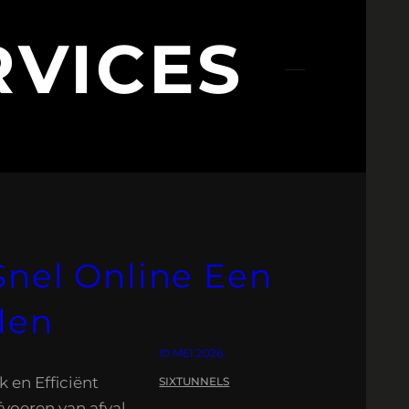
VICES
Snel Online Een
len
10 MEI 2026
 en Efficiënt
SIXTUNNELS
fvoeren van afval