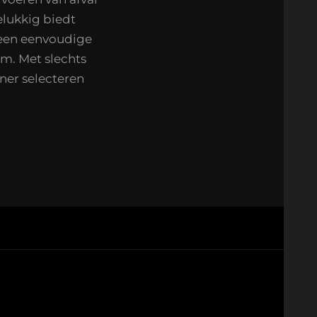
elukkig biedt
 een eenvoudige
em. Met slechts
iner selecteren