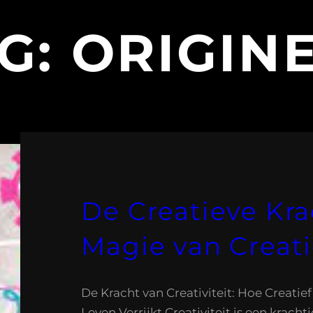
G:
ORIGIN
De Creatieve Kra
Magie van Creat
De Kracht van Creativiteit: Hoe Creati
Leven Verrijkt Creativiteit is een krach