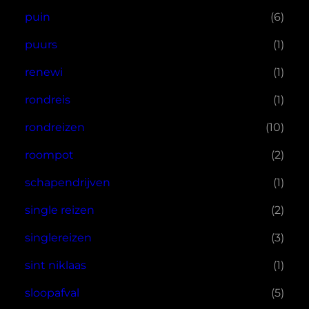
puin
(6)
puurs
(1)
renewi
(1)
rondreis
(1)
rondreizen
(10)
roompot
(2)
schapendrijven
(1)
single reizen
(2)
singlereizen
(3)
sint niklaas
(1)
sloopafval
(5)