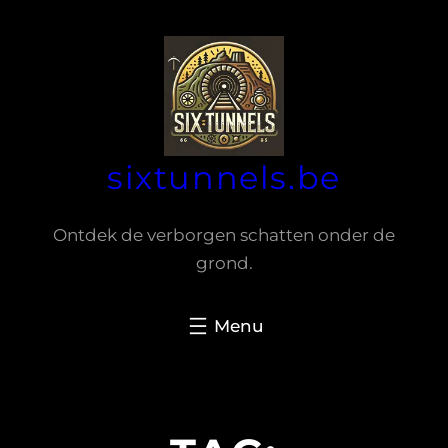
Spring
naar
de
inhoud
sixtunnels.be
Ontdek de verborgen schatten onder de
grond.