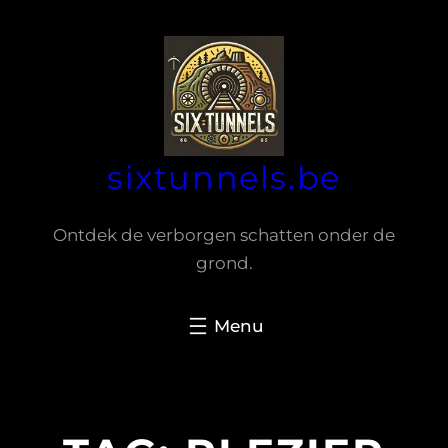
Spring
naar
de
inhoud
sixtunnels.be
Ontdek de verborgen schatten onder de
grond.