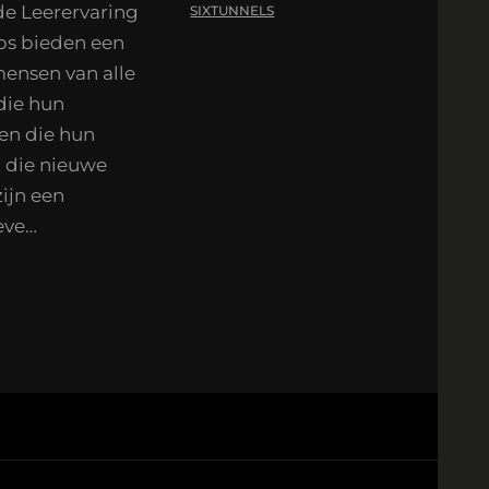
de Leerervaring
SIXTUNNELS
ps bieden een
mensen van alle
die hun
ten die hun
n die nieuwe
ijn een
eve…