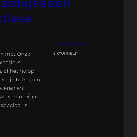
ardigheden
ctieve
23 JANUARI 2026
en met Onze
SIXTUNNELS
catie is
n, of het nu op
. Om je te helpen
eteren en
aniseren wij een
speciaal is