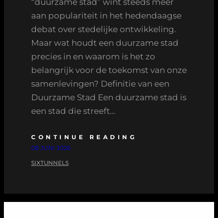
“duurzame stad” wint steeds meer
aan populariteit in het hedendaagse
debat over stedelijke ontwikkeling.
Maar wat houdt een duurzame stad
precies in en waarom is het zo
belangrijk voor de toekomst van onze
samenlevingen? Definitie van een
Duurzame Stad Een duurzame stad is
een stad die streeft…
CONTINUE READING
08 JUNI 2026
SIXTUNNELS