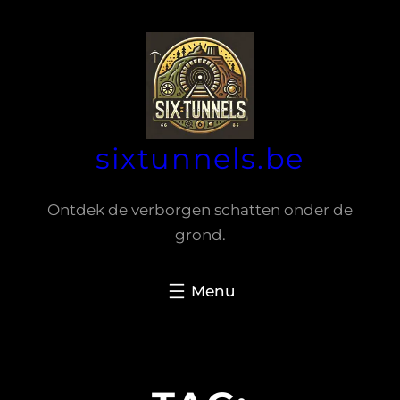
Spring
naar
de
inhoud
sixtunnels.be
Ontdek de verborgen schatten onder de
grond.