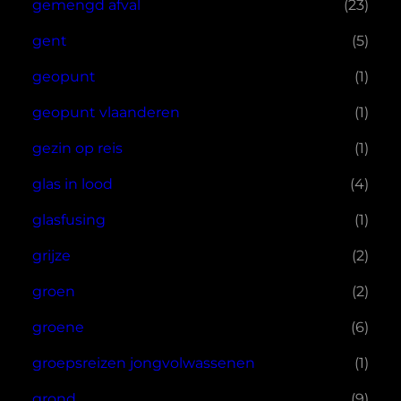
gemengd afval
(23)
gent
(5)
geopunt
(1)
geopunt vlaanderen
(1)
gezin op reis
(1)
glas in lood
(4)
glasfusing
(1)
grijze
(2)
groen
(2)
groene
(6)
groepsreizen jongvolwassenen
(1)
grond
(9)