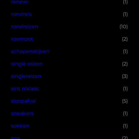
renewi
(1)
rondreis
(1)
rondreizen
(10)
roompot
(2)
schapendrijven
(1)
single reizen
(2)
singlereizen
(3)
sint niklaas
(1)
sloopafval
(5)
sneakers
(1)
sokken
(1)
spa
(2)