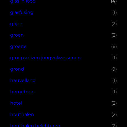
glas in lood
(4)
glasfusing
(1)
grijze
(2)
groen
(2)
groene
(6)
groepsreizen jongvolwassenen
(1)
grond
(9)
heuvelland
(1)
hometogo
(1)
hotel
(2)
houthalen
(2)
houthalen helchteren
(2)