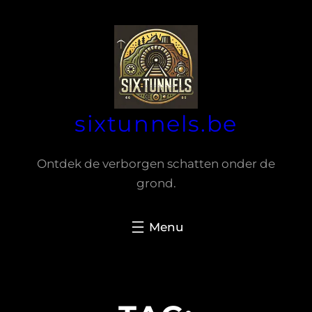
Spring
naar
de
inhoud
sixtunnels.be
Ontdek de verborgen schatten onder de
grond.