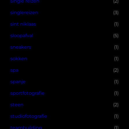
single reizen
(2)
singlereizen
(3)
sint niklaas
(1)
sloopafval
(5)
sneakers
(1)
sokken
(1)
spa
(2)
spanje
(1)
sportfotografie
(1)
steen
(2)
studiofotografie
(1)
teambuilding
(1)