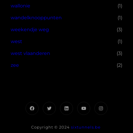
wallonie
(1)
wandelknooppunten
(1)
weekendje weg
(3)
west
(1)
west vlaanderen
(3)
zee
(2)
Facebook
Twitter
LinkedIn
YouTube
Instagram
Copyright © 2024
sixtunnels.be