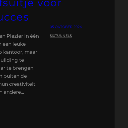
suitje voor
ucces
05 OKTOBER 2024
n Plezier in één
SIXTUNNELS
n een leuke
op kantoor, maar
uilding te
aar te brengen.
n buiten de
n creativiteit
n andere…