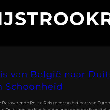
IJSTROOK
s van België naar Dui
en Schoonheid
e Betoverende Route Reis mee van het hart van Euro
 Duitsland, en laat je betoveren door de diversiteit