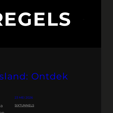
REGELS
tsland: Ontdek
23 MEI 2026
pa
SIXTUNNELS
 en