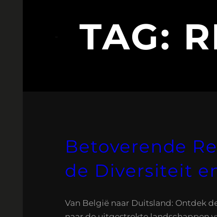
TAG:
R
Betoverende Rei
de Diversiteit 
Van België naar Duitsland: Ontdek d
naar de uitgestrekte landschappen van