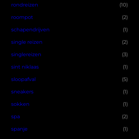
rondreizen
(10)
roompot
(2)
schapendrijven
(1)
single reizen
(2)
singlereizen
(3)
sint niklaas
(1)
sloopafval
(5)
sneakers
(1)
sokken
(1)
spa
(2)
spanje
(1)