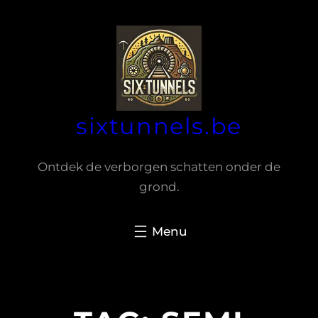
Spring
naar
de
inhoud
sixtunnels.be
Ontdek de verborgen schatten onder de
grond.