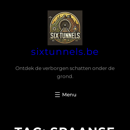
Spring
naar
de
inhoud
sixtunnels.be
Ontdek de verborgen schatten onder de
grond.