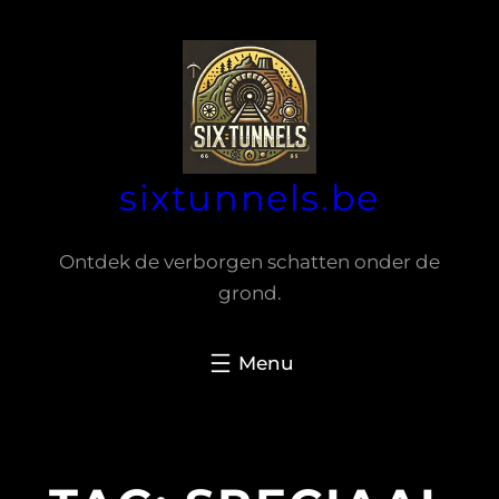
Spring
naar
de
inhoud
sixtunnels.be
Ontdek de verborgen schatten onder de
grond.