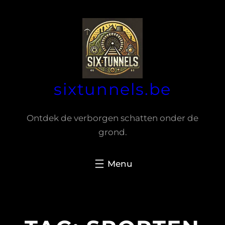
Spring
naar
de
inhoud
sixtunnels.be
Ontdek de verborgen schatten onder de
grond.