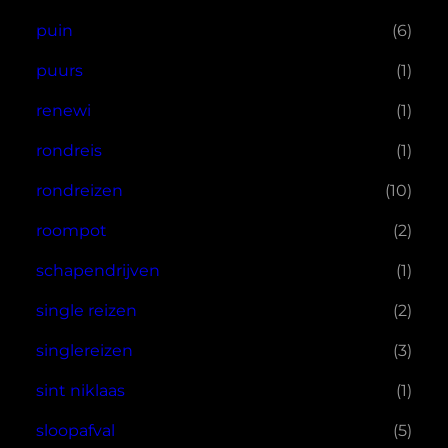
puin
(6)
puurs
(1)
renewi
(1)
rondreis
(1)
rondreizen
(10)
roompot
(2)
schapendrijven
(1)
single reizen
(2)
singlereizen
(3)
sint niklaas
(1)
sloopafval
(5)