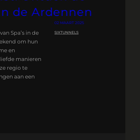
 in de Ardennen
02 MAART 2025
an Spa’s in de
SIXTUNNELS
bekend om hun
rme en
liefde manieren
ze regio te
engen aan een