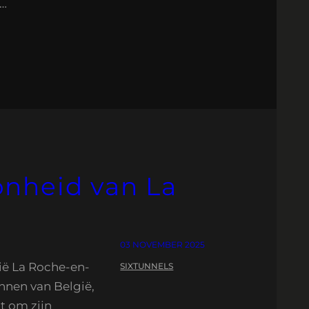
n…
nheid van La
03 NOVEMBER 2025
ië La Roche-en-
SIXTUNNELS
nnen van België,
t om zijn