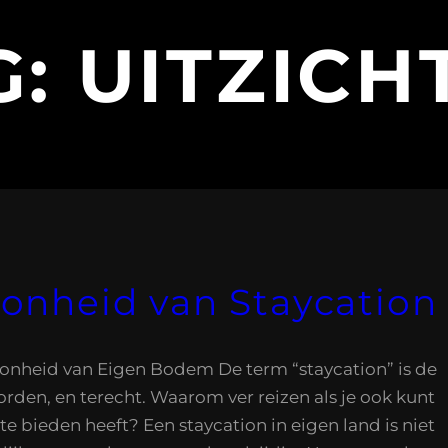
G:
UITZICH
nheid van Staycation 
oonheid van Eigen Bodem De term “staycation” is de
orden, en terecht. Waarom ver reizen als je ook kunt
te bieden heeft? Een staycation in eigen land is niet