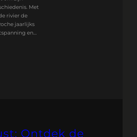
schiedenis. Met
e rivier de
Roche jaarlijks
ntspanning en…
ust: Ontdek de