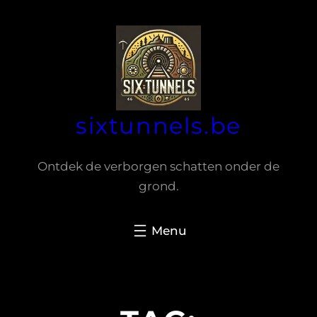
Spring
naar
de
inhoud
sixtunnels.be
Ontdek de verborgen schatten onder de
grond.