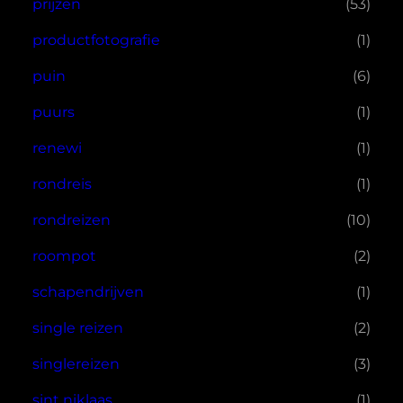
prijzen
(53)
productfotografie
(1)
puin
(6)
puurs
(1)
renewi
(1)
rondreis
(1)
rondreizen
(10)
roompot
(2)
schapendrijven
(1)
single reizen
(2)
singlereizen
(3)
sint niklaas
(1)