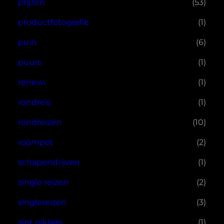
prijzen
(53)
productfotografie
(1)
puin
(6)
puurs
(1)
renewi
(1)
rondreis
(1)
rondreizen
(10)
roompot
(2)
schapendrijven
(1)
single reizen
(2)
singlereizen
(3)
sint niklaas
(1)