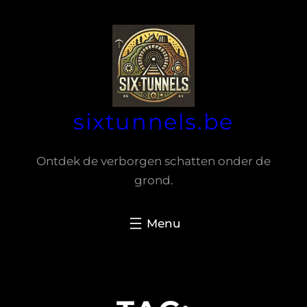
Spring
naar
de
inhoud
sixtunnels.be
Ontdek de verborgen schatten onder de
grond.